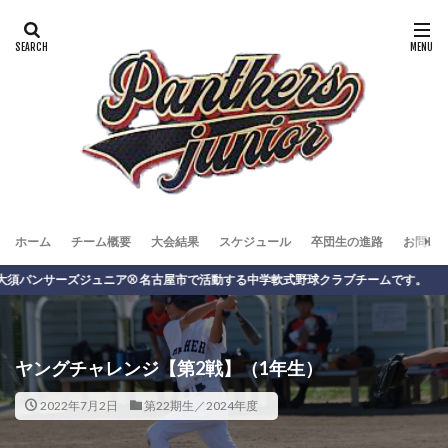
ホーム
チーム概要
大会結果
スケジュール
卒団生の進路
お問い
サーズジュニア⚾️ 名古屋市で活動する中学軟式野球クラブチームです。
ヤングチャレンジ【第2戦】（1年生）
2022年7月2日
第22期生／2024年度