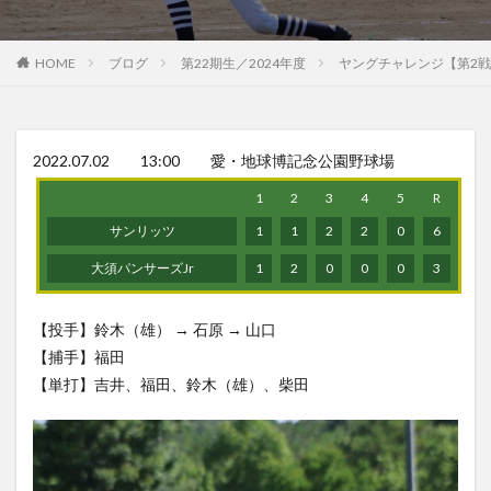
HOME
ブログ
第22期生／2024年度
ヤングチャレンジ【第2戦
2022.07.02 13:00 愛・地球博記念公園野球場
1
2
3
4
5
R
サンリッツ
1
1
2
2
0
6
大須パンサーズJr
1
2
0
0
0
3
【投手】鈴木（雄） → 石原 → 山口
【捕手】福田
【単打】吉井、福田、鈴木（雄）、柴田