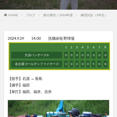
HOME
ブログ
第22期生／2024年度
練習試合（3年生）
2024.9.29 14:00 洗堰緑地 野球場
1
2
3
4
5
6
7
R
大須パンサーズJr
0
0
0
0
0
0
0
0
名古屋ゴールデンファイヤーズ
1
0
2
0
0
5
X
8
【投手】石原 → 長島
【捕手】福田
【単打】福田、福井、吉井