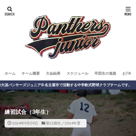
ホーム
チーム概要
大会結果
スケジュール
卒団生の進路
お問い
サーズジュニア⚾️ 名古屋市で活動する中学軟式野球クラブチームです。
練習試合（3年生）
2024年9月29日
第22期生／2024年度