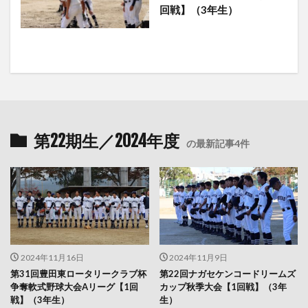
回戦】（3年生）
第22期生／2024年度
の最新記事4件
2024年11月16日
2024年11月9日
第31回豊田東ロータリークラブ杯
第22回ナガセケンコードリームズ
争奪軟式野球大会Aリーグ【1回
カップ秋季大会【1回戦】（3年
戦】（3年生）
生）