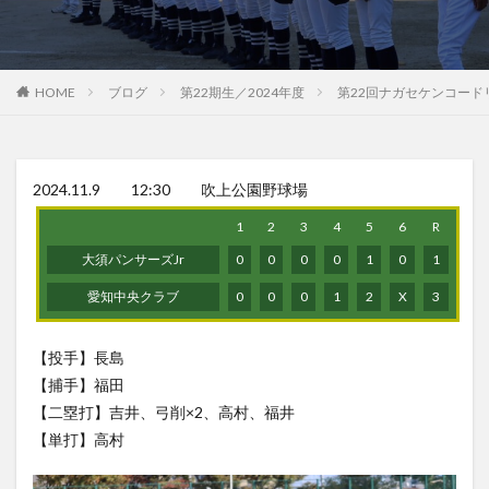
HOME
ブログ
第22期生／2024年度
第22回ナガセケンコード
2024.11.9 12:30 吹上公園野球場
1
2
3
4
5
6
R
大須パンサーズJr
0
0
0
0
1
0
1
愛知中央クラブ
0
0
0
1
2
X
3
【投手】長島
【捕手】福田
【二塁打】吉井、弓削×2、高村、福井
【単打】高村