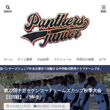
ホーム
チーム概要
大会結果
スケジュール
卒団生の進路
お問い
ーズジュニア⚾️ 名古屋市で活動する中学軟式野球クラブチームです。
第22回ナガセケンコードリームズカップ秋季大会
【1回戦】（3年生）
2024年11月9日
第22期生／2024年度