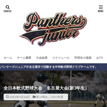
ホーム
チーム概要
大会結果
スケジュール
卒団生の進路
お問い
ーズジュニア⚾️ 名古屋市で活動する中学軟式野球クラブチームです。
全日本軟式野球大会 名古屋大会(新3年生）
2021年3月26日
第19期生／2021年度