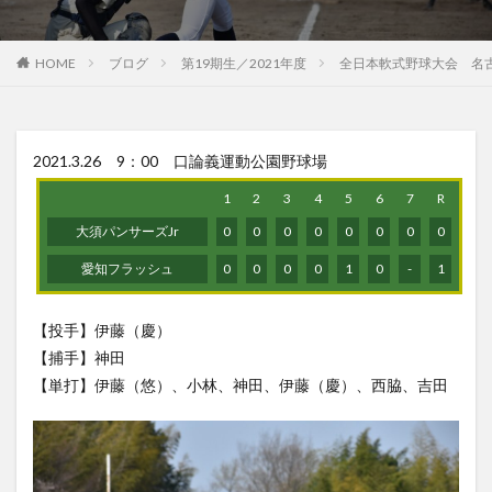
HOME
ブログ
第19期生／2021年度
全日本軟式野球大会 名古
2021.3.26 9：00 口論義運動公園野球場
1
2
3
4
5
6
7
R
大須パンサーズJr
0
0
0
0
0
0
0
0
愛知フラッシュ
0
0
0
0
1
0
-
1
【投手】伊藤（慶）
【捕手】神田
【単打】伊藤（悠）、小林、神田、伊藤（慶）、西脇、吉田