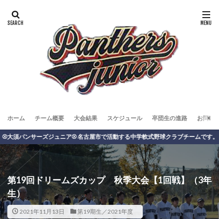
ホーム
チーム概要
大会結果
スケジュール
卒団生の進路
お問い
パンサーズジュニア⚾️ 名古屋市で活動する中学軟式野球クラブチームです。
第19回ドリームズカップ 秋季大会【1回戦】（3年
生）
2021年11月13日
第19期生／2021年度