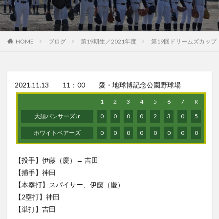
HOME
ブログ
第19期生／2021年度
第19回ドリームズカップ
2021.11.13 11：00 愛・地球博記念公園野球場
1
2
3
4
5
6
7
R
大須パンサーズJr
0
0
0
0
2
3
0
5
ホワイトベアーズ
0
0
0
0
0
0
0
0
【投手】伊藤（慶）→ 吉田
【捕手】神田
【本塁打】スパイサー、伊藤（慶）
【2塁打】神田
【単打】吉田