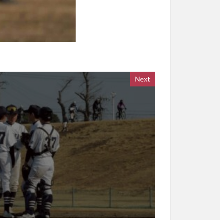
Next
）