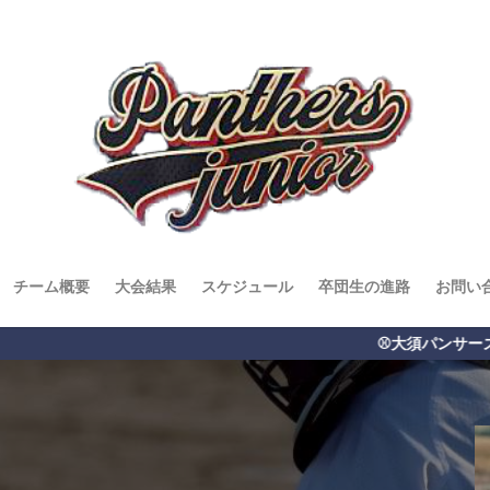
チーム概要
大会結果
スケジュール
卒団生の進路
お問い
⚾️大須パンサーズジュニア⚾️ 名古屋市で活動す