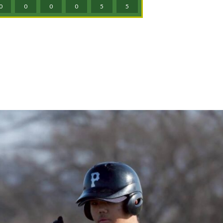
0
0
0
0
5
5