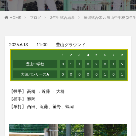
HOME
ブログ
2年生 試合結果
練習試合② vs 豊山中学校 (2年生
2026.6.13 11:00 豊山グラウンド
1
2
3
4
5
6
7
R
豊山中学校
0
1
1
0
2
0
1
5
大須パンサーズJr
0
0
0
0
0
1
0
1
【投手】 高橋 → 近藤 → 大橋
【捕手】 鶴岡
【単打】 西田、近藤、笹野、鶴岡