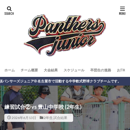
ホーム
チーム概要
大会結果
スケジュール
卒団生の進路
お問い
ーズジュニア⚾️ 名古屋市で活動する中学軟式野球クラブチームです。
練習試合② vs 豊山中学校 (2年生)
2026年6月13日
2年生 試合結果