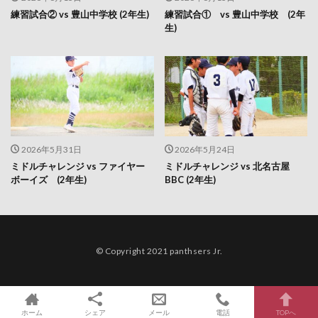
練習試合② vs 豊山中学校 (2年生)
練習試合① vs 豊山中学校 (2年
生)
2026年5月31日
2026年5月24日
ミドルチャレンジ vs ファイヤー
ミドルチャレンジ vs 北名古屋
ボーイズ (2年生)
BBC (2年生)
© Copyright 2021 panthsers Jr.
ホーム
シェア
メール
電話
TOPへ