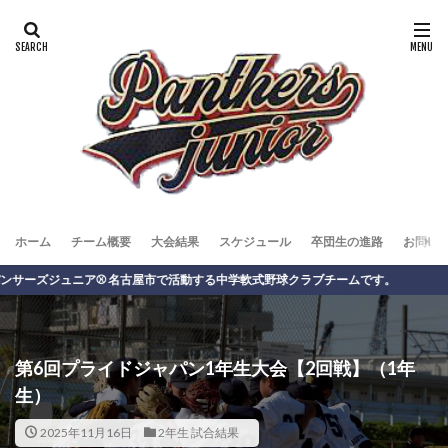
ホーム
チーム概要
大会結果
スケジュール
卒団生の進路
お問い
ジュニア⚾️ 名古屋市で活動する中学軟式野球クラブチームです。
第6回プライドジャパン1年生大会【2回戦】（1年
生）
2025年11月16日
2年生 試合結果