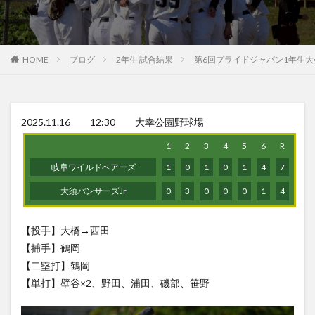
HOME
ブログ
2年生 試合結果
第6回プライドジャパン1年生大
2025.11.16 12:30 大幸公園野球場
1
2
3
4
5
6
R
岐阜ワイルドベアーズ
1
0
1
0
1
4
7
大須パンサーズJr
0
3
0
0
0
1
4
【投手】大橋→西田
【捕手】鶴岡
【二塁打】鶴岡
【単打】壁谷×2、野田、浦田、磯部、笹野