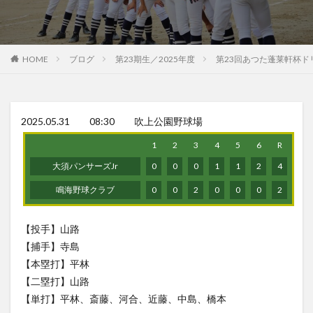
HOME
ブログ
第23期生／2025年度
第23回あつた蓬莱軒杯ド
2025.05.31 08:30 吹上公園野球場
1
2
3
4
5
6
R
大須パンサーズJr
0
0
0
1
1
2
4
鳴海野球クラブ
0
0
2
0
0
0
2
【投手】山路
【捕手】寺島
【本塁打】平林
【二塁打】山路
【単打】平林、斎藤、河合、近藤、中島、橋本