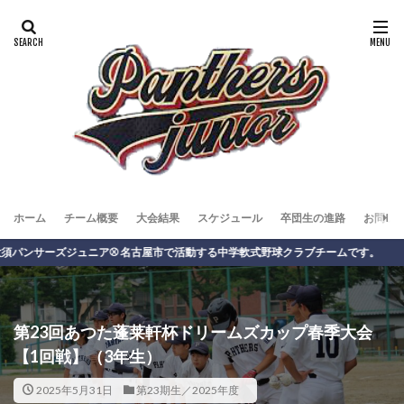
ホーム
チーム概要
大会結果
スケジュール
卒団生の進路
お問い
ーズジュニア⚾️ 名古屋市で活動する中学軟式野球クラブチームです。
第23回あつた蓬莱軒杯ドリームズカップ春季大会
【1回戦】（3年生）
2025年5月31日
第23期生／2025年度