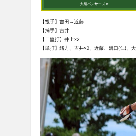
大須パンサーズJr
【投手】吉田→近藤
【捕手】吉井
【二塁打】井上×2
【単打】緒方、吉井×2、近藤、溝口(仁)、