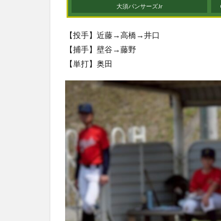
大須パンサーズJr
【投手】近藤→高橋→井口
【捕手】壁谷→藤野
【単打】奥田