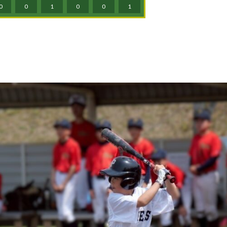
0
0
1
0
0
1