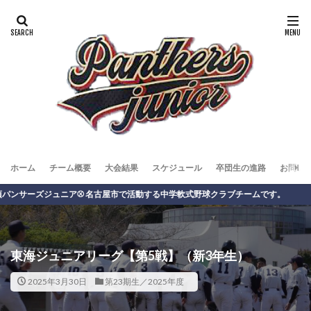
ホーム
チーム概要
大会結果
スケジュール
卒団生の進路
お問い
ーズジュニア⚾️ 名古屋市で活動する中学軟式野球クラブチームです。
東海ジュニアリーグ【第5戦】（新3年生）
2025年3月30日
第23期生／2025年度