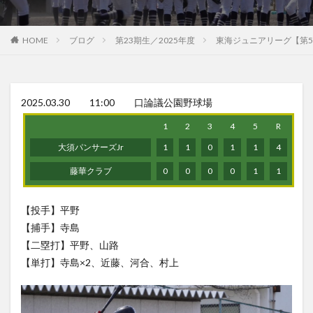
HOME
ブログ
第23期生／2025年度
東海ジュニアリーグ【第5
2025.03.30 11:00 口論議公園野球場
1
2
3
4
5
R
大須パンサーズJr
1
1
0
1
1
4
藤華クラブ
0
0
0
0
1
1
【投手】平野
【捕手】寺島
【二塁打】平野、山路
【単打】寺島×2、近藤、河合、村上