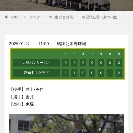
HOME
ブログ
3年生 試合結果
練習試合②（新2年生)
2025.01.19 11:00 鶴舞公園野球場
1
2
3
4
5
6
R
大須パンサーズJr
0
0
0
0
0
0
0
愛知中央クラブ
1
1
0
0
0
-
2
【投手】井上-魚住
【捕手】吉井
【単打】鬼塚