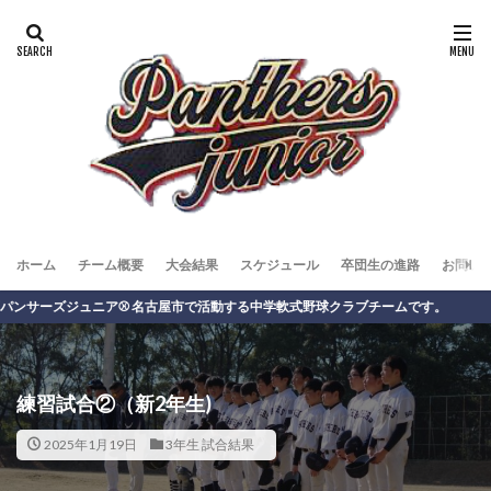
ホーム
チーム概要
大会結果
スケジュール
卒団生の進路
お問い
ズジュニア⚾️ 名古屋市で活動する中学軟式野球クラブチームです。
練習試合②（新2年生)
2025年1月19日
3年生 試合結果