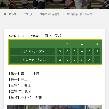
HOME
ブログ
3年生 試合結果
練習試合①（1年生）
2024.11.23 9:00 田光中学校
1
2
3
4
5
R
大須パンサーズJr
3
0
0
0
0
3
中京カーディナルス
2
0
2
5
X
9
【投手】吉田 → 小野
【捕手】井上
【三塁打】井上
【二塁打】鬼塚
【単打】小野×2、近藤