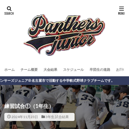
ホーム
チーム概要
大会結果
スケジュール
卒団生の進路
お問い
ジュニア⚾️ 名古屋市で活動する中学軟式野球クラブチームです。
練習試合①（1年生）
2024年11月23日
3年生 試合結果