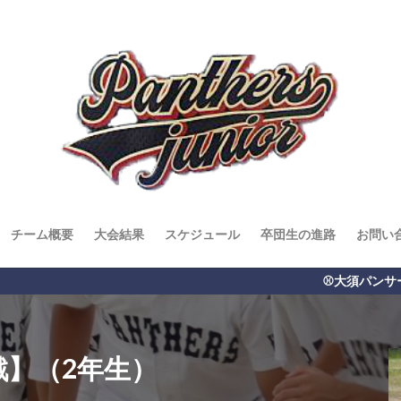
チーム概要
大会結果
スケジュール
卒団生の進路
お問い
⚾️大須パンサーズジュニア⚾️ 名古屋市で活動
戦】（2年生）