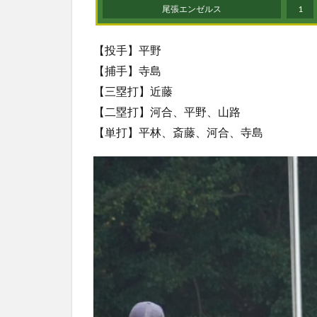
尾張エンゼルス
1
【投手】平野
【捕手】寺島
【三塁打】近藤
【二塁打】河合、平野、山路
【単打】平林、斎藤、河合、寺島