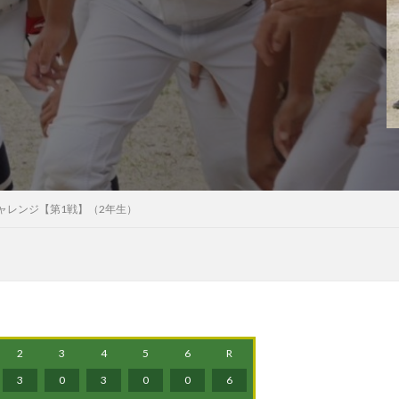
ャレンジ【第1戦】（2年生）
2
3
4
5
6
R
3
0
3
0
0
6