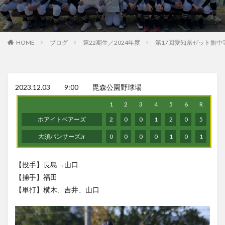
HOME
ブログ
第22期生／2024年度
第17回愛知県ゼット旗中
2023.12.03 9:00 毘森公園野球場
1
2
3
4
5
6
R
ホアイトベアーズ
2
0
0
1
2
0
5
大須パンサーズJr
0
0
0
0
1
0
1
【投手】長島→山口
【捕手】福田
【単打】横木、吉井、山口