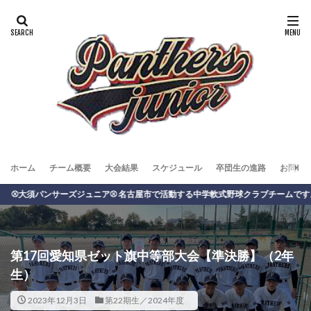
ホーム
チーム概要
大会結果
スケジュール
卒団生の進路
お問い
パンサーズジュニア⚾️ 名古屋市で活動する中学軟式野球クラブチームです。
第17回愛知県ゼット旗中等部大会【準決勝】（2年
生）
2023年12月3日
第22期生／2024年度