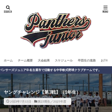
ホーム
チーム概要
大会結果
スケジュール
卒団生の進路
お問い
ズジュニア⚾️ 名古屋市で活動する中学軟式野球クラブチームです。
ヤングチャレンジ【第3戦】（1年生）
2023年7月15日
第23期生／2025年度