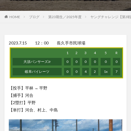
HOME
ブログ
第23期生／2025年度
ヤングチャレンジ【第3戦
2023.7.15 12：00 長久手市民球場
1
2
3
4
5
R
大須パンサーズJr
0
0
0
0
0
0
岐阜パイレーツ
0
0
4
2
1x
7
【投手】平林 → 平野
【捕手】河合
【2塁打】平野
【単打】河合、村上、中島