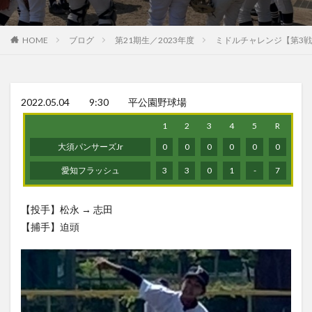
HOME
ブログ
第21期生／2023年度
ミドルチャレンジ【第3戦
2022.05.04 9:30 平公園野球場
1
2
3
4
5
R
大須パンサーズJr
0
0
0
0
0
0
愛知フラッシュ
3
3
0
1
-
7
【投手】松永 → 志田
【捕手】迫頭