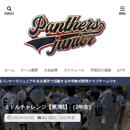
ホーム
チーム概要
大会結果
スケジュール
卒団生の進路
お問い
ーズジュニア⚾️ 名古屋市で活動する中学軟式野球クラブチームです。
ミドルチャレンジ【第3戦】（2年生）
2022年5月4日
第21期生／2023年度