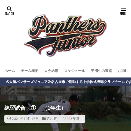
ホーム
チーム概要
大会結果
スケジュール
卒団生の進路
お問い
須パンサーズジュニア⚾️ 名古屋市で活動する中学軟式野球クラブチームです。
練習試合 ① （1年生）
2021年10月17日
第21期生／2023年度