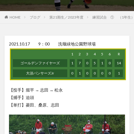
HOME
ブログ
第21期生／2023年度
練習試合 ① （1年生
2021.10.17 9：00 洗堰緑地公園野球場
1
2
3
4
5
6
R
ゴールデンファイヤーズ
1
7
0
5
1
0
14
大須パンサーズJr
0
1
0
0
0
0
1
【投手】堀平 → 志田 → 松永
【捕手】迫頭
【単打】菱田、桑原、志田