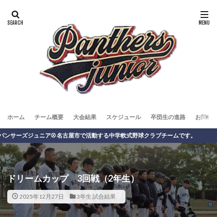
ホーム
チーム概要
大会結果
スケジュール
卒団生の進路
お問い
ズジュニア⚾️ 名古屋市で活動する中学軟式野球クラブチームです。
ドリームカップ 3回戦（2年生）
2025年12月27日
3年生 試合結果