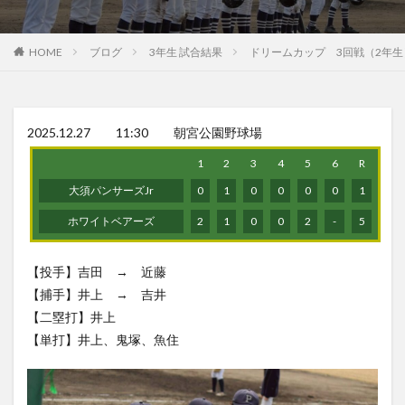
HOME
ブログ
3年生 試合結果
ドリームカップ 3回戦（2年生
2025.12.27 11:30 朝宮公園野球場
1
2
3
4
5
6
R
大須パンサーズJr
0
1
0
0
0
0
1
ホワイトベアーズ
2
1
0
0
2
-
5
【投手】吉田 → 近藤
【捕手】井上 → 吉井
【二塁打】井上
【単打】井上、鬼塚、魚住