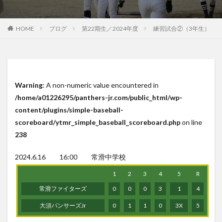
HOME
ブログ
第22期生／2024年度
練習試合②（3年生）
Warning
: A non-numeric value encountered in
/home/a01226295/panthers-jr.com/public_html/wp-
content/plugins/simple-baseball-
scoreboard/ytmr_simple_baseball_scoreboard.php
on line
238
2024.6.16 16:00 常滑中学校
1
2
3
4
5
R
常滑ファイターズ
0
0
0
3
1
4
大須パンサーズJr
0
1
1
0
3X
5