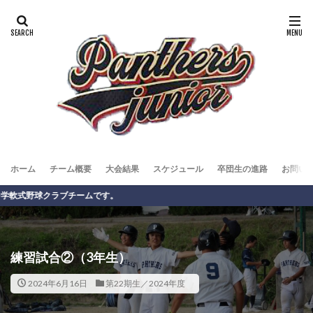
ホーム
チーム概要
大会結果
スケジュール
卒団生の進路
お問い
球クラブチームです。
練習試合②（3年生）
2024年6月16日
第22期生／2024年度