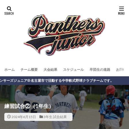
ホーム
チーム概要
大会結果
スケジュール
卒団生の進路
お問い
ジュニア⚾️ 名古屋市で活動する中学軟式野球クラブチームです。
練習試合②（1年生）
2024年6月15日
3年生 試合結果