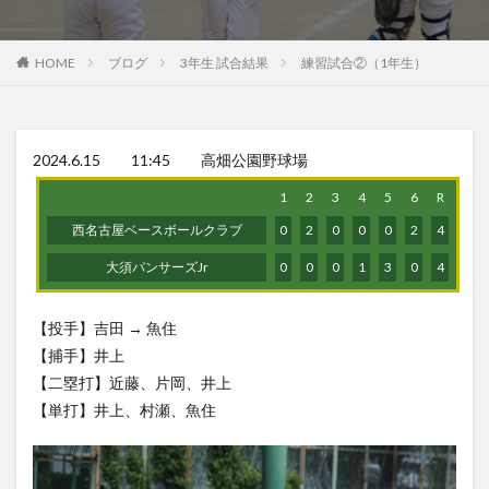
HOME
ブログ
3年生 試合結果
練習試合②（1年生）
2024.6.15 11:45 高畑公園野球場
1
2
3
4
5
6
R
西名古屋ベースボールクラブ
0
2
0
0
0
2
4
大須パンサーズJr
0
0
0
1
3
0
4
【投手】吉田 → 魚住
【捕手】井上
【二塁打】近藤、片岡、井上
【単打】井上、村瀬、魚住