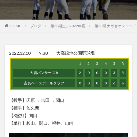
HOME
ブログ
第20期生／2022年度
第20回 ナガセケンコー
2022.12.10 9:30 大高緑地公園野球場
1
2
3
4
5
R
大須パンサーズJr
2
0
0
0
3
5
吉良ベースボールクラブ
0
0
0
0
6
6
【投手】氏原 → 吉田 → 関口
【捕手】佐久間
【3塁打】関口
【単打】杉山、関口、福井、山内