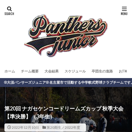
ホーム
チーム概要
大会結果
スケジュール
卒団生の進路
お問い
須パンサーズジュニア⚾️ 名古屋市で活動する中学軟式野球クラブチームです。
第20回 ナガセケンコードリームズカップ 秋季大会
【準決勝】（3年生）
2022年12月10日
第20期生／2022年度