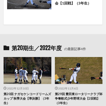
会【1回戦】（3年生）
第20期生／2022年度
の最新記事4件
2022年12月10日
2022年11月6日
第20回 ナガセケンコードリームズ
第29回 豊田東ロータリークラブ杯
カップ 秋季大会【準決勝】（3年
争奪軟式少年野球大会【2回戦】
生）
（3年生）