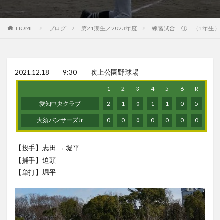
HOME
ブログ
第21期生／2023年度
練習試合 ① （1年生）
2021.12.18 9:30 吹上公園野球場
1
2
3
4
5
6
R
愛知中央クラブ
2
1
0
1
1
0
5
大須パンサーズJr
0
0
0
0
0
0
0
【投手】志田 → 堀平
【捕手】迫頭
【単打】堀平