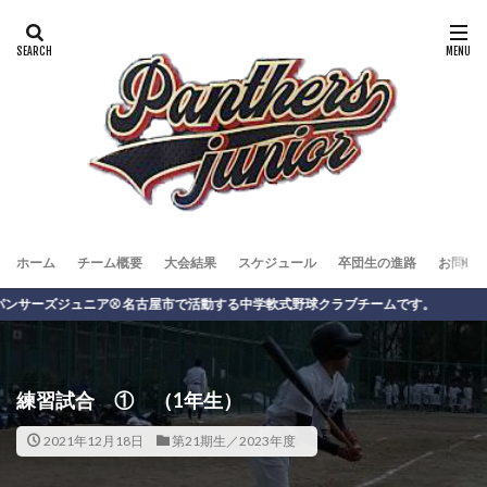
ホーム
チーム概要
大会結果
スケジュール
卒団生の進路
お問い
ジュニア⚾️ 名古屋市で活動する中学軟式野球クラブチームです。
練習試合 ① （1年生）
2021年12月18日
第21期生／2023年度