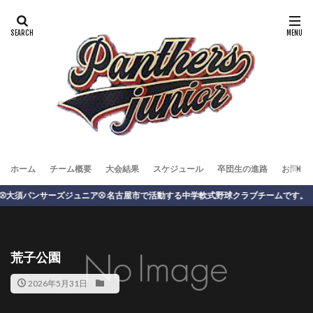
ホーム
チーム概要
大会結果
スケジュール
卒団生の進路
お問い
️大須パンサーズジュニア⚾️ 名古屋市で活動する中学軟式野球クラブチームです。
荒子公園
2026年5月31日