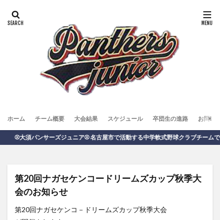
ホーム
チーム概要
大会結果
スケジュール
卒団生の進路
お問い
⚾️大須パンサーズジュニア⚾️ 名古屋市で活動する中学軟式野球クラブチームで
第20回ナガセケンコードリームズカップ秋季大
会のお知らせ
第20回ナガセケンコ－ドリームズカップ秋季大会