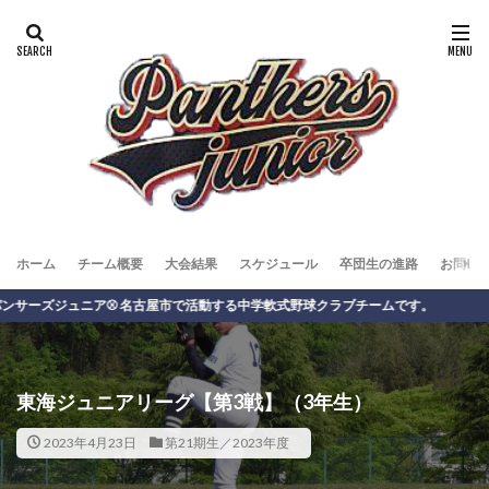
ホーム
チーム概要
大会結果
スケジュール
卒団生の進路
お問い
ジュニア⚾️ 名古屋市で活動する中学軟式野球クラブチームです。
東海ジュニアリーグ【第3戦】（3年生）
2023年4月23日
第21期生／2023年度