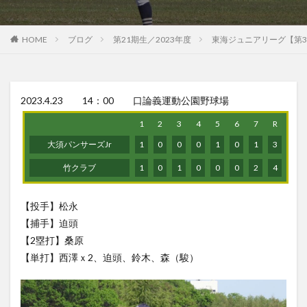
HOME
ブログ
第21期生／2023年度
東海ジュニアリーグ【第3
2023.4.23 14：00 口論義運動公園野球場
1
2
3
4
5
6
7
R
大須パンサーズJr
1
0
0
0
1
0
1
3
竹クラブ
1
0
1
0
0
0
2
4
【投手】松永
【捕手】迫頭
【2塁打】桑原
【単打】西澤ｘ2、迫頭、鈴木、森（駿）