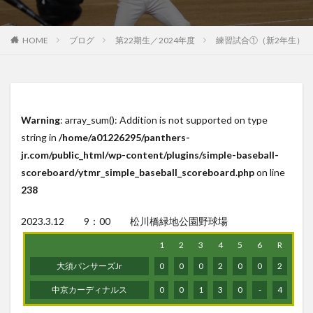
HOME
ブログ
第22期生／2024年度
練習試合①（新2年生）
Warning
: array_sum(): Addition is not supported on type
string in
/home/a01226295/panthers-
jr.com/public_html/wp-content/plugins/simple-baseball-
scoreboard/ytmr_simple_baseball_scoreboard.php
on line
238
2023.3.12 9：00 松川橋緑地公園野球場
1
2
3
4
5
6
R
大須パンサーズJr
0
0
0
2
0
0
2
中京カーディナルス
0
0
1
3
0
-
4