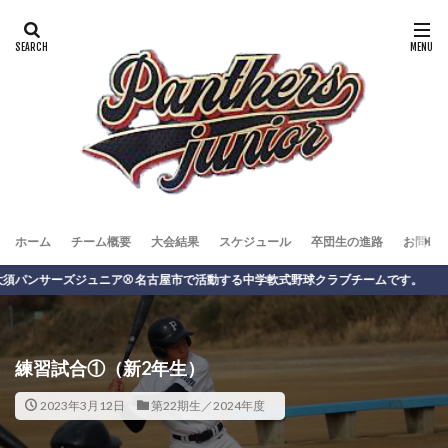
ホーム
チーム概要
大会結果
スケジュール
卒団生の進路
お問い
ーズジュニア⚾️ 名古屋市で活動する中学軟式野球クラブチームです。
練習試合①（新2年生）
2023年3月12日
第22期生／2024年度