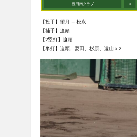
豊田南クラブ
0
【投手】望月 → 松永
【捕手】迫頭
【2塁打】迫頭
【単打】迫頭、菱田、杉原、遠山ｘ2