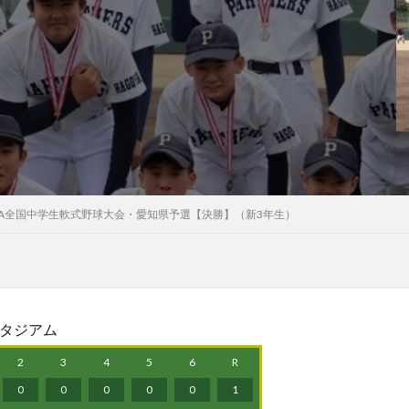
IBA全国中学生軟式野球大会・愛知県予選【決勝】（新3年生）
0スタジアム
2
3
4
5
6
R
0
0
0
0
0
1