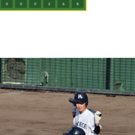
0
0
0
2
6
8