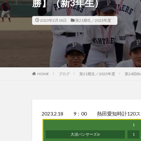
勝】（新3年生）
2023年2月18日
第21期生／2023年度
HOME
ブログ
第21期生／2023年度
第24回
2023.2.18 9：00 熱田愛知時計12
1
大須パンサーズJr
1