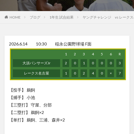
HOME
ブログ
1年生 試合結果
ヤングチャレンジ vs レークス
2026.6.14 10:30 稲永公園野球場 F面
1
2
3
4
5
6
R
大須パンサーズJr
2
0
1
0
0
0
3
レークス名古屋
1
0
2
4
0
×
7
【投手】 鵜飼
【捕手】 小池
【三塁打】 守屋、分部
【二塁打】 鵜飼×2
【単打】 鵜飼、三浦、森井×2