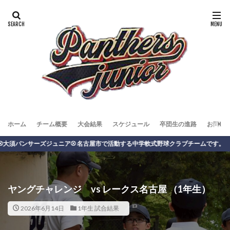
ホーム
チーム概要
大会結果
スケジュール
卒団生の進路
お問い
パンサーズジュニア⚾️ 名古屋市で活動する中学軟式野球クラブチームです。
ヤングチャレンジ vs レークス名古屋 （1年生）
2026年6月14日
1年生 試合結果