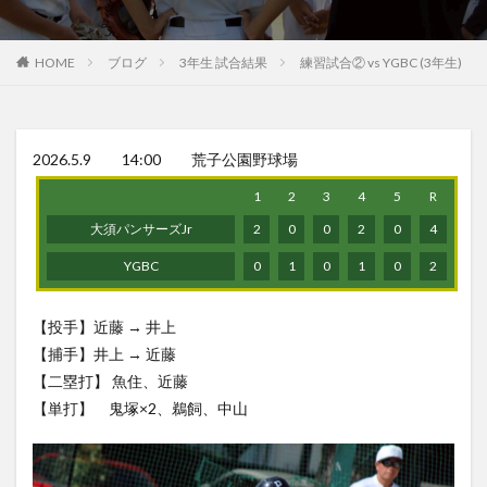
HOME
ブログ
3年生 試合結果
練習試合② vs YGBC (3年生)
2026.5.9 14:00 荒子公園野球場
1
2
3
4
5
R
大須パンサーズJr
2
0
0
2
0
4
YGBC
0
1
0
1
0
2
【投手】近藤 → 井上
【捕手】井上 → 近藤
【二塁打】 魚住、近藤
【単打】 鬼塚×2、鵜飼、中山