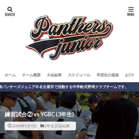
ホーム
チーム概要
大会結果
スケジュール
卒団生の進路
お問い
ーズジュニア⚾️ 名古屋市で活動する中学軟式野球クラブチームです。
練習試合② vs YGBC (3年生)
2026年5月9日
3年生 試合結果