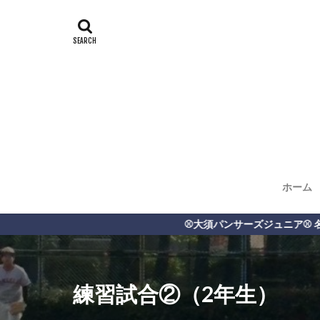
ホーム
⚾️大須パンサーズジュニア⚾️ 名古屋市で活動する中学軟式野球クラブチ
練習試合②（2年生）