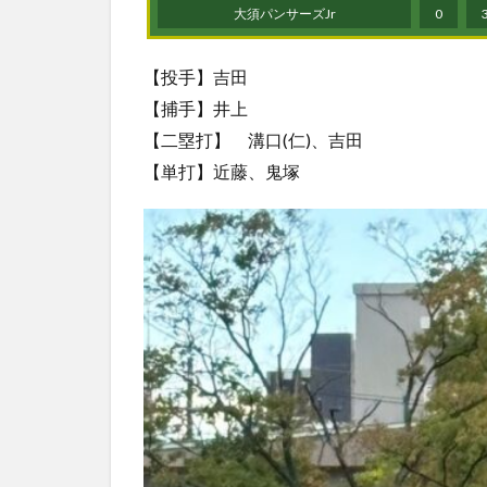
大須パンサーズJr
0
【投手】吉田
【捕手】井上
【二塁打】 溝口(仁)、吉田
【単打】近藤、鬼塚