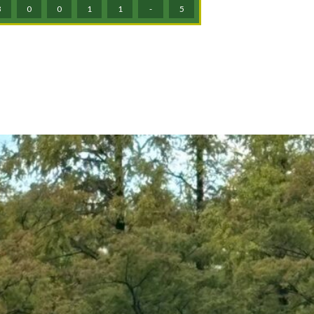
3
0
0
1
1
-
5