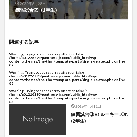
2025年6月28日
練習試合②（1年生）
関連する記事
Warning
: Trying to access array offset on false in
/home/a01226295/panthers-jr.com/public_html/wp-
content/themes/the-thor/template-parts/single-related.php
on line
82
Warning
: Trying to access array offset on false in
/home/a01226295/panthers-jr.com/public_html/wp-
content/themes/the-thor/template-parts/single-related.php
on line
83
Warning
: Trying to access array offset on false in
/home/a01226295/panthers-jr.com/public_html/wp-
content/themes/the-thor/template-parts/single-related.php
on line
84
2026年4月11日
練習試合③ vs ルーキーズJr.
(2年生)