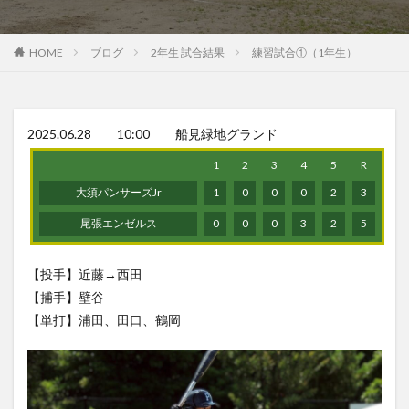
HOME
ブログ
2年生 試合結果
練習試合①（1年生）
2025.06.28 10:00 船見緑地グランド
1
2
3
4
5
R
大須パンサーズJr
1
0
0
0
2
3
尾張エンゼルス
0
0
0
3
2
5
【投手】近藤→西田
【捕手】壁谷
【単打】浦田、田口、鶴岡