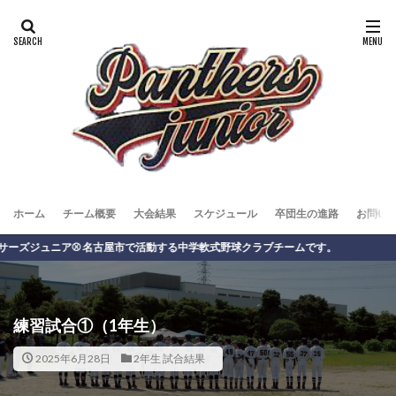
ホーム
チーム概要
大会結果
スケジュール
卒団生の進路
お問い
ニア⚾️ 名古屋市で活動する中学軟式野球クラブチームです。
練習試合①（1年生）
2025年6月28日
2年生 試合結果