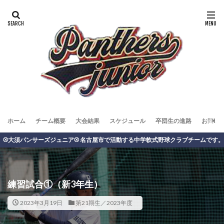
ホーム
チーム概要
大会結果
スケジュール
卒団生の進路
お問い
パンサーズジュニア⚾️ 名古屋市で活動する中学軟式野球クラブチームです。
練習試合①（新3年生）
2023年3月19日
第21期生／2023年度