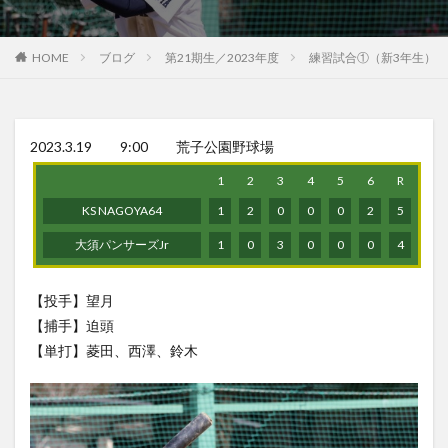
HOME
ブログ
第21期生／2023年度
練習試合①（新3年生）
2023.3.19 9:00 荒子公園野球場
1
2
3
4
5
6
R
KS NAGOYA64
1
2
0
0
0
2
5
大須パンサーズJr
1
0
3
0
0
0
4
【投手】望月
【捕手】迫頭
【単打】菱田、西澤、鈴木